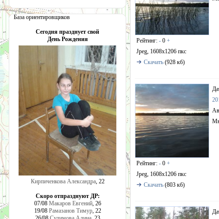
База ориентировщиков
Сегодня празднует свой
День Рождения
Рейтинг:
-
0
+
Jpeg, 1608x1206 пкс
Скачать
(928 кб)
Да
20
Ав
Мн
Рейтинг:
-
0
+
Jpeg, 1608x1206 пкс
Кирпиченкова Александра
, 22
Скачать
(803 кб)
Скоро отпразднуют ДР:
07/08
Макаров Евгений
, 26
19/08
Рамазанов Тимур
, 22
Да
26/08
Сулимова Алина
, 23