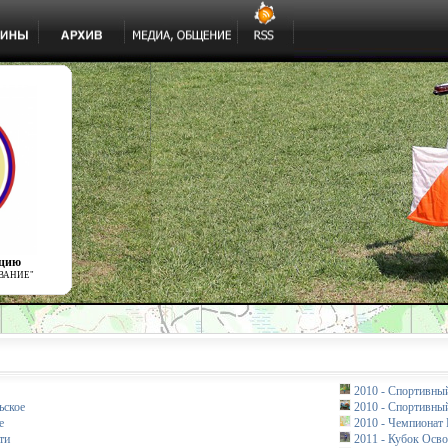
ацию
ВАНИЕ"
2010 - Спортивный
ьское
2010 - Спортивный
е
2010 - Чемпионат 
ти
2011 - Кубок Осв