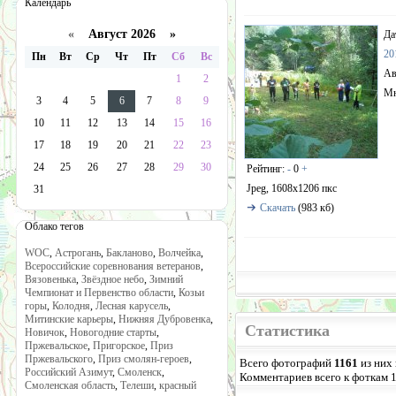
Календарь
«
Август 2026 »
Да
20
Пн
Вт
Ср
Чт
Пт
Сб
Вс
Ав
1
2
Мн
3
4
5
6
7
8
9
10
11
12
13
14
15
16
17
18
19
20
21
22
23
24
25
26
27
28
29
30
Рейтинг:
-
0
+
Jpeg, 1608x1206 пкс
31
Скачать
(983 кб)
Облако тегов
WOC
,
Астрогань
,
Бакланово
,
Волчейка
,
Всероссийские соревнования ветеранов
,
Вязовенька
,
Звёздное небо
,
Зимний
Чемпионат и Первенство области
,
Козьи
горы
,
Колодня
,
Лесная карусель
,
Митинские карьеры
,
Нижняя Дубровенка
,
Статистика
Новичок
,
Новогодние старты
,
Пржевальское
,
Пригорское
,
Приз
Пржевальского
,
Приз смолян-героев
,
Всего фотографий
1161
из них
Российский Азимут
,
Смоленск
,
Комментариев всего к фоткам 
Смоленская область
,
Телеши
,
красный