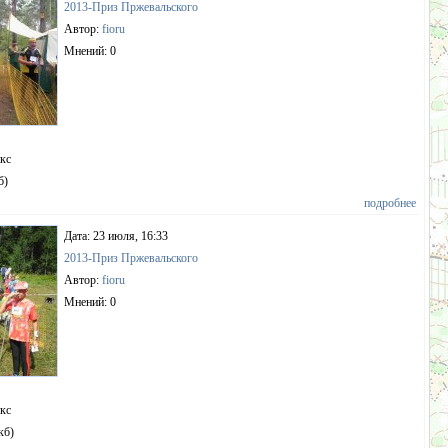
2013-Приз Пржевальского
Автор:
fioru
Мнений: 0
пкс
б)
подробнее
Дата: 23 июля, 16:33
2013-Приз Пржевальского
Автор:
fioru
Мнений: 0
пкс
кб)