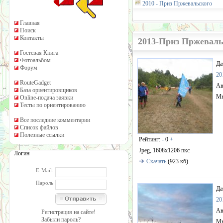
2010 - Приз Пржевальского
Главная
Поиск
Контакты
2013-Приз Пржеваль
Гостевая Книга
Фотоальбом
Да
Форум
20
RouteGadget
Ав
База ориентировщиков
Мн
Online-подача заявки
Тесты по ориентированию
Все последние комментарии
Список файлов
Полезные ссылки
Рейтинг:
-
0
+
Jpeg, 1608x1206 пкс
Логин
Скачать
(923 кб)
E-Mail:
Пароль
Да
20
Ав
Регистрация на сайте!
Забыли пароль?
Мн