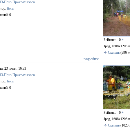
13-Приз Пржевальского
тор:
fioru
ений: 0
Рейтинг:
-
0
+
Jpeg, 1608x1206 
Скачать
(996 к
подробнее
та: 23 июля, 16:33
13-Приз Пржевальского
тор:
fioru
ений: 0
Рейтинг:
-
0
+
Jpeg, 1608x1206 
Скачать
(1023 