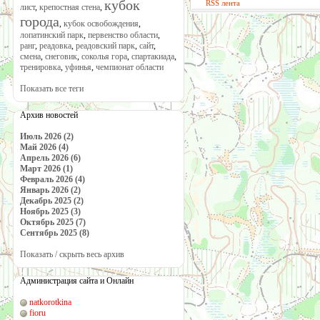
кубок
RSS лента
лист
,
крепостная стена
,
города
,
кубок освобождения
,
лопатинский парк
,
первенство области
,
ранг
,
реадовка
,
реадовский парк
,
сайт
,
смена
,
снеговик
,
соколья гора
,
спартакиада
,
тренировка
,
уфинья
,
чемпионат области
Показать все теги
Архив новостей
Июль 2026 (2)
Май 2026 (4)
Апрель 2026 (6)
Март 2026 (1)
Февраль 2026 (4)
Январь 2026 (2)
Декабрь 2025 (2)
Ноябрь 2025 (3)
Октябрь 2025 (7)
Сентябрь 2025 (8)
Показать / скрыть весь архив
Администрация сайта и Онлайн
natkorotkina
fioru