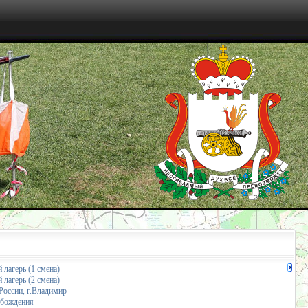
 лагерь (1 смена)
 лагерь (2 смена)
России, г.Владимир
обождения