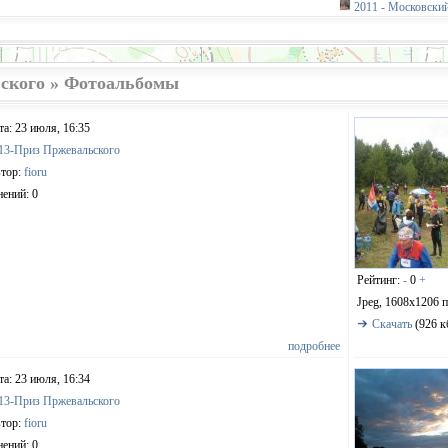
2011 - Московски
ского » Фотоальбомы
та: 23 июля, 16:35
13-Приз Пржевальского
тор:
fioru
ений: 0
Рейтинг:
-
0
+
Jpeg, 1608x1206 
Скачать
(926 к
подробнее
та: 23 июля, 16:34
13-Приз Пржевальского
тор:
fioru
ений: 0