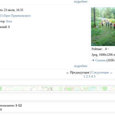
подробнее
та: 23 июля, 16:33
13-Приз Пржевальского
тор:
fioru
ений: 0
Рейтинг:
-
0
+
Jpeg, 1608x1206 
Скачать
(1030 
подробнее
← Предыдущая |
Следующая →
1
2
3
4
5
 показанно
1-12
16