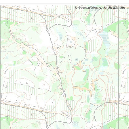
©
Фотоальбомы
от Клуба админов