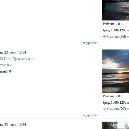
Рейтинг:
-
0
+
Jpeg, 1608x1206 
Скачать
(866 к
подробнее
та: 23 июля, 16:34
13-Приз Пржевальского
тор:
fioru
ений: 0
Рейтинг:
-
0
+
Jpeg, 1608x1206 
Скачать
(793 к
подробнее
та: 23 июля, 16:34