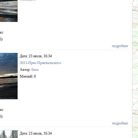
пкс
б)
подробнее
Дата: 23 июля, 16:34
2013-Приз Пржевальского
Автор:
fioru
Мнений: 0
пкс
б)
подробнее
Дата: 23 июля, 16:34