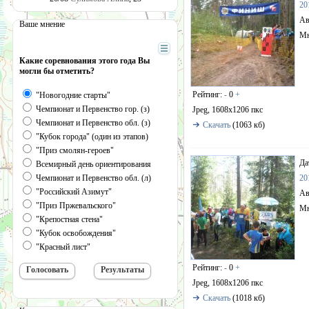
20
Ав
Ваше мнение
Мн
Какие соревнования этого года Вы
могли бы отметить?
Рейтинг:
-
0
+
"Новогодние старты"
Чемпионат и Первенство гор. (з)
Jpeg, 1608x1206 пкс
Чемпионат и Первенство обл. (з)
Скачать
(1063 кб)
"Кубок города" (один из этапов)
"Приз смолян-героев"
Да
Всемирный день ориентирования
Чемпионат и Первенство обл. (л)
20
"Российский Азимут"
Ав
"Приз Пржевальского"
Мн
"Крепостная стена"
"Кубок освобождения"
"Красный лист"
Рейтинг:
-
0
+
Jpeg, 1608x1206 пкс
Скачать
(1018 кб)