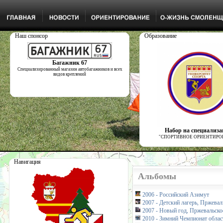
Наш спонсор
Образование
Багажник 67
Специализированный магазин автобагажников и всех
видов креплений
Набор на специализ
"СПОРТИВНОЕ ОРИЕНТИРО
Навигация
Альбомы
2006 - Российский Азимут
2007 - Детский лагерь, Пржевал
2007 - Новый год, Пржевальско
2010 - Зимний Чемпионат облас