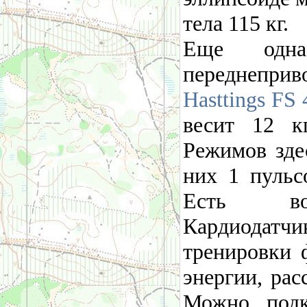
тела 115 кг.
Еще одна
переднепри
Hasttings FS 
весит 12 к
Режимов зде
них 1 пульс
Есть воз
Кардиодатч
тренировки 
энергии, рас
Можно подк