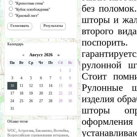
"Крепостная стена"
без поломок
"Кубок освобождения"
"Красный лист"
шторы и жал
второго вид
поспорит
Календарь
гарантируе
«
Август 2026 »
рулонной ш
Пн
Вт
Ср
Чт
Пт
Сб
Вс
1
2
Стоит помни
3
4
5
6
7
8
9
Рулонные 
10
11
12
13
14
15
16
17
18
19
20
21
22
23
изделия обр
24
25
26
27
28
29
30
шторы опр
31
оформлен
Облако тегов
устанавлив
WOC
,
Астрогань
,
Бакланово
,
Волчейка
,
Всероссийские соревнования ветеранов
,