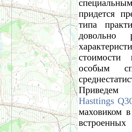
специальным
придется пр
типа практ
довольно 
характерис
стоимости 
особым сп
среднестатис
Приведем
Hasttings Q3
маховиком в
встроенных 