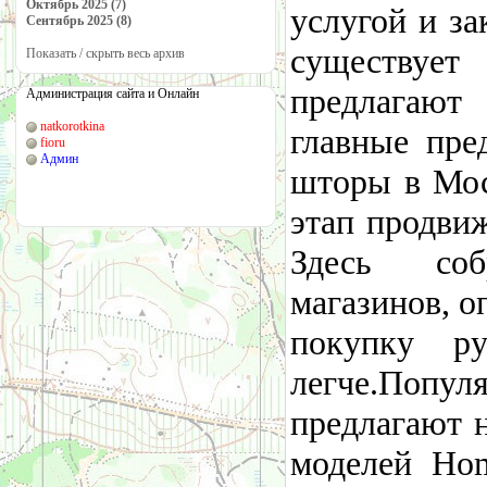
Октябрь 2025 (7)
услугой и з
Сентябрь 2025 (8)
существует
Показать / скрыть весь архив
предлагают
Администрация сайта и Онлайн
natkorotkina
главные пре
fioru
Админ
шторы в Мос
этап продви
Здесь соб
магазинов, о
покупку р
легче.Попул
предлагают 
моделей Hom