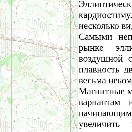
Эллиптиче
кардиости
несколько ви
Самыми неп
рынке элл
воздушной с
плавность д
весьма неко
Магнитные м
вариантам 
начинающим 
увеличить 