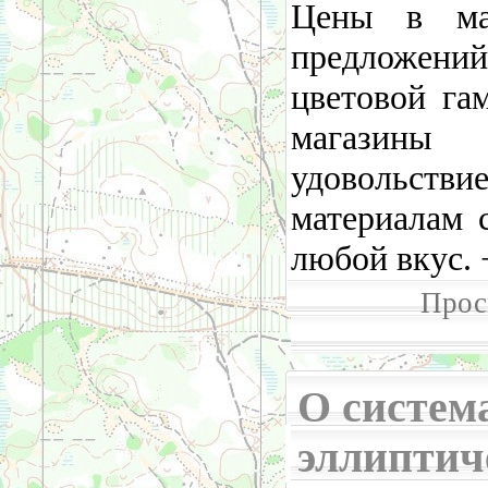
Цены в ма
предложен
цветовой га
магазины
удовольств
материалам 
любой вкус. 
Прос
О систем
эллиптич