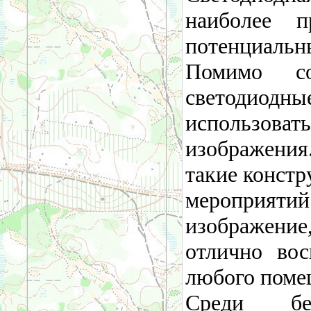
наиболее п
потенциальн
Помимо со
светодио
использов
изображения
такие конст
мероприят
изображение
отлично во
любого поме
Среди бе