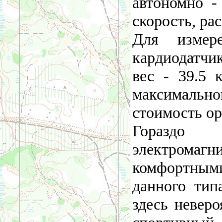
автономно -
скорость, ра
Для измер
кардиодатчик
вес - 39.5 
максимальн
стоимость ор
Гораздо
электромаг
комфортны
данного тип
здесь неверо