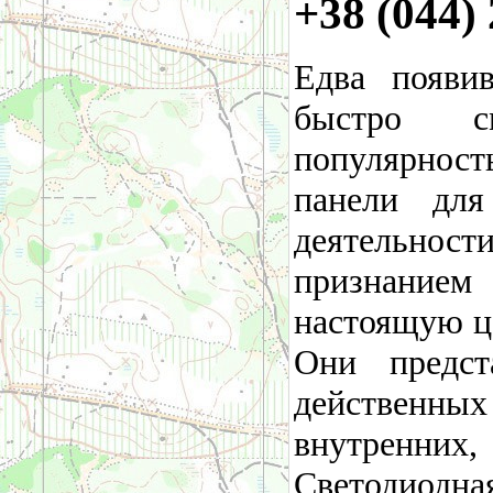
+38 (044) 
Едва появи
быстро см
популярност
панели дл
деятельно
признанием 
настоящую ц
Они предст
действенн
внутренни
Светодиодн