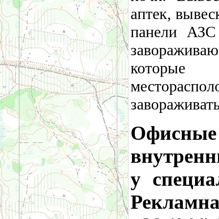
аптек, вывес
панели АЗС
заворажив
которые 
местораспо
завораживать
Офисные
внутренн
у специа
Рекламна