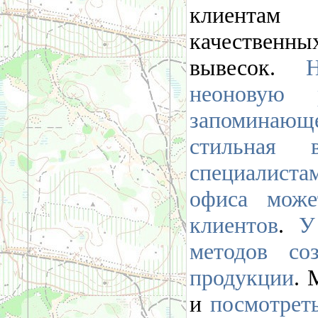
клиентам
качествен
вывесок.
неоновую 
запоминающ
стильная 
специалиста
офиса може
клиентов
.
У
методов со
продукции
. 
и
посмотрет