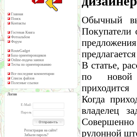
дизайнер
Главная
Обычный вы
Поиск
Контакты
Покупатели 
Гостевая Книга
Фотоальбом
предложен
Форум
предлагаетс
RouteGadget
База ориентировщиков
Online-подача заявки
В статье, р
Тесты по ориентированию
по новой 
Все последние комментарии
Список файлов
Полезные ссылки
приходится
Логин
Когда прихо
E-Mail:
владелец за
Пароль
Совершенно
рулонной шт
Регистрация на сайте!
Забыли пароль?