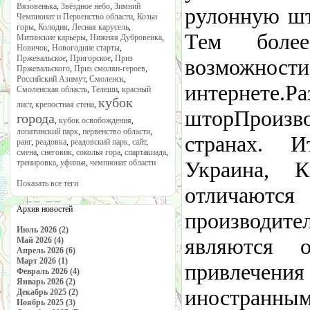
Вязовенька
,
Звёздное небо
,
Зимний
рулонную шт
Чемпионат и Первенство области
,
Козьи
горы
,
Колодня
,
Лесная карусель
,
Тем боле
Митинские карьеры
,
Нижняя Дубровенка
,
Новичок
,
Новогодние старты
,
Пржевальское
,
Пригорское
,
Приз
возможно
Пржевальского
,
Приз смолян-героев
,
Российский Азимут
,
Смоленск
,
интернете.Р
Смоленская область
,
Телеши
,
красный
кубок
лист
,
крепостная стена
,
шторПроизво
города
,
кубок освобождения
,
лопатинский парк
,
первенство области
,
странах. И
ранг
,
реадовка
,
реадовский парк
,
сайт
,
смена
,
снеговик
,
соколья гора
,
спартакиада
,
Украина, 
тренировка
,
уфинья
,
чемпионат области
Показать все теги
отличаются
Архив новостей
производит
Июль 2026 (2)
являются 
Май 2026 (4)
Апрель 2026 (6)
Март 2026 (1)
привлечени
Февраль 2026 (4)
Январь 2026 (2)
иностранным
Декабрь 2025 (2)
Ноябрь 2025 (3)