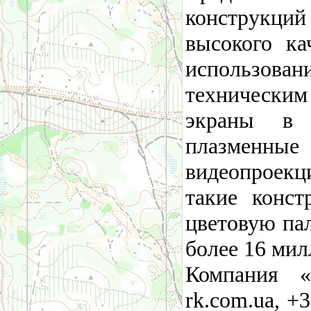
конструкц
высокого ка
использов
технически
экраны в 
плазменн
видеопроекц
такие конс
цветовую пал
более 16 мил
Компания «
rk.com.ua, +