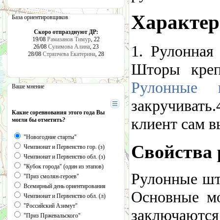
Характер
База ориентировщиков
Скоро отпразднуют ДР:
19/08
Рамазанов Тимур
, 22
1. Рулонная
26/08
Сулимова Алина
, 23
28/08
Стряпчева Екатерина
, 28
Шторы креп
Рулонные 
Ваше мнение
закручивать
Какие соревнования этого года Вы
клиент сам в
могли бы отметить?
"Новогодние старты"
Свойства
Чемпионат и Первенство гор. (з)
Чемпионат и Первенство обл. (з)
"Кубок города" (один из этапов)
Рулонные шт
"Приз смолян-героев"
Всемирный день ориентирования
Основные м
Чемпионат и Первенство обл. (л)
"Российский Азимут"
заключаются
"Приз Пржевальского"