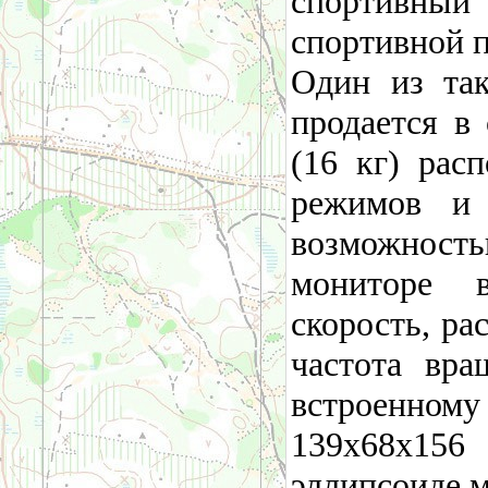
спортивный
спортивной п
Один из та
продается в
(16 кг) рас
режимов и 
возможность
мониторе 
скорость, ра
частота вра
встроенному
139x68x156
эллипсоиде 