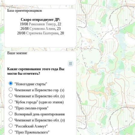
База ориентировщиков
Скоро отпразднуют ДР:
19/08
Рамазанов Тимур
, 22
26/08
Сулимова Алина
, 23
28/08
Стряпчева Екатерина
, 28
Ваше мнение
Какие соревнования этого года Вы
могли бы отметить?
"Новогодние старты"
Чемпионат и Первенство гор. (з)
Чемпионат и Первенство обл. (з)
"Кубок города" (один из этапов)
"Приз смолян-героев"
Всемирный день ориентирования
Чемпионат и Первенство обл. (л)
"Российский Азимут"
"Приз Пржевальского"