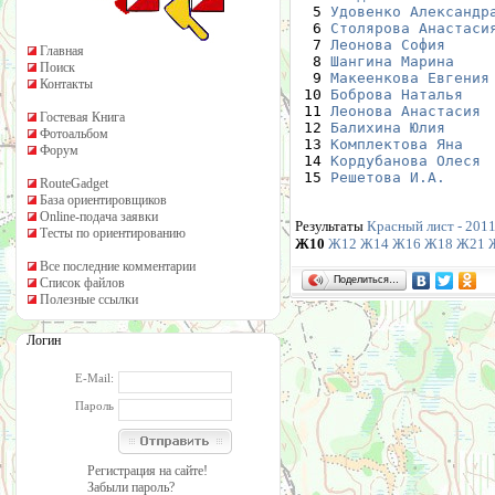
  5 
Удовенко Александр
  6 
Столярова Анастаси
  7 
Леонова София
     
Главная
  8 
Шангина Марина
    
Поиск
  9 
Макеенкова Евгения
Контакты
 10 
Боброва Наталья
   
 11 
Леонова Анастасия
 
Гостевая Книга
 12 
Балихина Юлия
     
Фотоальбом
 13 
Комплектова Яна
   
Форум
 14 
Кордубанова Олеся
 
 15 
Решетова И.А.
     
RouteGadget
База ориентировщиков
Online-подача заявки
Результаты
Красный лист - 2011
Тесты по ориентированию
Ж10
Ж12
Ж14
Ж16
Ж18
Ж21
Все последние комментарии
Поделиться…
Список файлов
Полезные ссылки
Логин
E-Mail:
Пароль
Регистрация на сайте!
Забыли пароль?