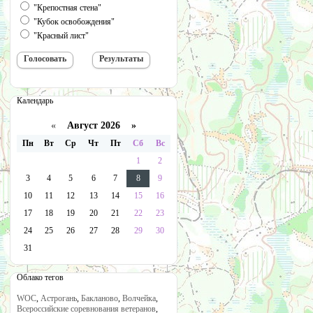
"Крепостная стена"
"Кубок освобождения"
"Красный лист"
Календарь
«
Август 2026 »
Пн
Вт
Ср
Чт
Пт
Сб
Вс
1
2
3
4
5
6
7
8
9
10
11
12
13
14
15
16
17
18
19
20
21
22
23
24
25
26
27
28
29
30
31
Облако тегов
WOC
,
Астрогань
,
Бакланово
,
Волчейка
,
Всероссийские соревнования ветеранов
,