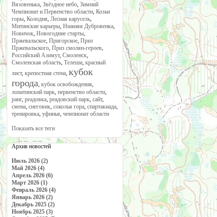
Вязовенька
,
Звёздное небо
,
Зимний
Чемпионат и Первенство области
,
Козьи
горы
,
Колодня
,
Лесная карусель
,
Митинские карьеры
,
Нижняя Дубровенка
,
Новичок
,
Новогодние старты
,
Пржевальское
,
Пригорское
,
Приз
Пржевальского
,
Приз смолян-героев
,
Российский Азимут
,
Смоленск
,
Смоленская область
,
Телеши
,
красный
кубок
лист
,
крепостная стена
,
города
,
кубок освобождения
,
лопатинский парк
,
первенство области
,
ранг
,
реадовка
,
реадовский парк
,
сайт
,
смена
,
снеговик
,
соколья гора
,
спартакиада
,
тренировка
,
уфинья
,
чемпионат области
Показать все теги
Архив новостей
Июль 2026 (2)
Май 2026 (4)
Апрель 2026 (6)
Март 2026 (1)
Февраль 2026 (4)
Январь 2026 (2)
Декабрь 2025 (2)
Ноябрь 2025 (3)