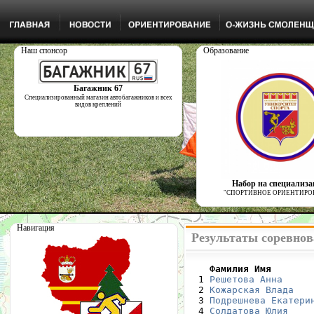
Наш спонсор
Образование
Багажник 67
Специализированный магазин автобагажников и всех
видов креплений
Набор на специализ
"СПОРТИВНОЕ ОРИЕНТИРО
Навигация
Результаты соревнов
    Фамилия Имя       

  1 
Решетова Анна
     
  2 
Кожарская Влада
   
  3 
Подрешнева Екатери
  4 
Солдатова Юлия
    