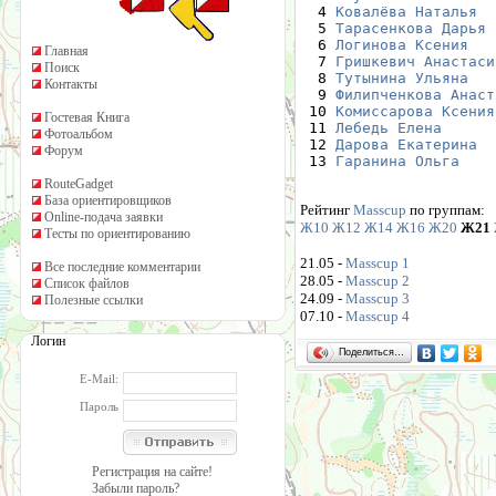
  4 
Ковалёва Наталья
  5 
Тарасенкова Дарья
  6 
Логинова Ксения
Главная
  7 
Гришкевич Анастаси
Поиск
  8 
Тутынина Ульяна
Контакты
  9 
Филипченкова Анаст
 10 
Комиссарова Ксения
Гостевая Книга
 11 
Лебедь Елена
Фотоальбом
 12 
Дарова Екатерина
Форум
 13 
Гаранина Ольга
RouteGadget
База ориентировщиков
Рейтинг
Masscup
по группам:
Online-подача заявки
Ж10
Ж12
Ж14
Ж16
Ж20
Ж21
Тесты по ориентированию
21.05 -
Masscup 1
Все последние комментарии
28.05 -
Masscup 2
Список файлов
24.09 -
Masscup 3
Полезные ссылки
07.10 -
Masscup 4
Логин
Поделиться…
E-Mail:
Пароль
Регистрация на сайте!
Забыли пароль?