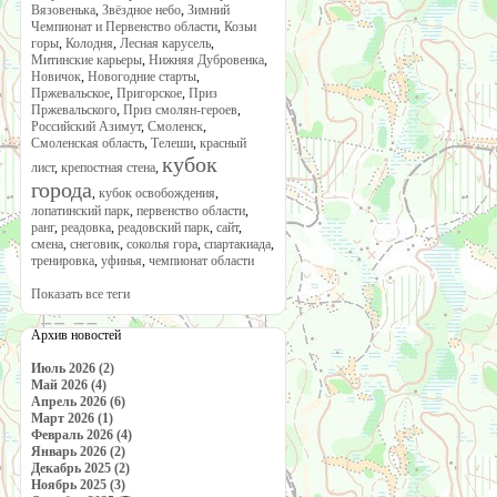
Вязовенька
,
Звёздное небо
,
Зимний
Чемпионат и Первенство области
,
Козьи
горы
,
Колодня
,
Лесная карусель
,
Митинские карьеры
,
Нижняя Дубровенка
,
Новичок
,
Новогодние старты
,
Пржевальское
,
Пригорское
,
Приз
Пржевальского
,
Приз смолян-героев
,
Российский Азимут
,
Смоленск
,
Смоленская область
,
Телеши
,
красный
кубок
лист
,
крепостная стена
,
города
,
кубок освобождения
,
лопатинский парк
,
первенство области
,
ранг
,
реадовка
,
реадовский парк
,
сайт
,
смена
,
снеговик
,
соколья гора
,
спартакиада
,
тренировка
,
уфинья
,
чемпионат области
Показать все теги
Архив новостей
Июль 2026 (2)
Май 2026 (4)
Апрель 2026 (6)
Март 2026 (1)
Февраль 2026 (4)
Январь 2026 (2)
Декабрь 2025 (2)
Ноябрь 2025 (3)