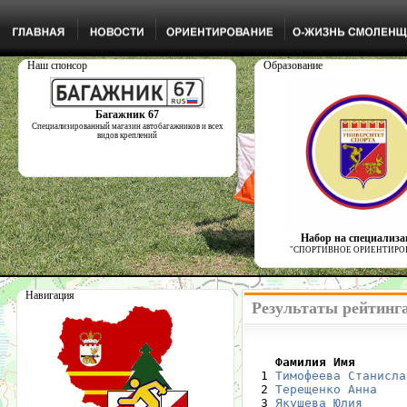
Наш спонсор
Образование
Багажник 67
Специализированный магазин автобагажников и всех
видов креплений
Набор на специализ
"СПОРТИВНОЕ ОРИЕНТИРО
Навигация
Результаты рейтинг
    Фамилия Имя       

  1 
Тимофеева Станисла
  2 
Терещенко Анна
  3 
Якушева Юлия