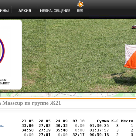
ацию
ВАНИЕ"
а Masscup по группе Ж21
         
21.05  
28.05  
24.09  
07.10  
   Сумма К-С Место
ва
 33:00 
 27:02 
 30:33 
  0:00 
 01:30:35   3     1

 34:50 
 27:19 
 35:48 
  0:00 
 01:37:57   3     2

  0:00 
 27:01 
  0:00 
 32:17 
 00:59:18   2     3
