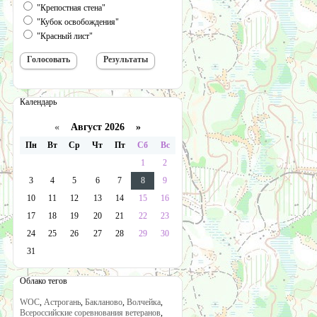
"Крепостная стена"
"Кубок освобождения"
"Красный лист"
Календарь
«
Август 2026 »
Пн
Вт
Ср
Чт
Пт
Сб
Вс
1
2
3
4
5
6
7
8
9
10
11
12
13
14
15
16
17
18
19
20
21
22
23
24
25
26
27
28
29
30
31
Облако тегов
WOC
,
Астрогань
,
Бакланово
,
Волчейка
,
Всероссийские соревнования ветеранов
,