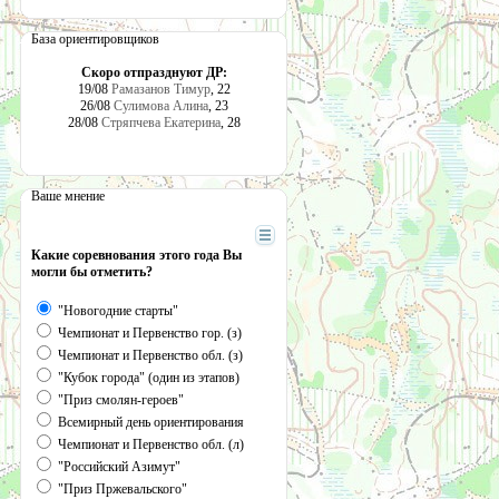
База ориентировщиков
Скоро отпразднуют ДР:
19/08
Рамазанов Тимур
, 22
26/08
Сулимова Алина
, 23
28/08
Стряпчева Екатерина
, 28
Ваше мнение
Какие соревнования этого года Вы
могли бы отметить?
"Новогодние старты"
Чемпионат и Первенство гор. (з)
Чемпионат и Первенство обл. (з)
"Кубок города" (один из этапов)
"Приз смолян-героев"
Всемирный день ориентирования
Чемпионат и Первенство обл. (л)
"Российский Азимут"
"Приз Пржевальского"