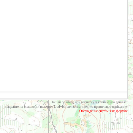
Нашли ошибку, или опечатку в каких-либо данных:
выделите их мышкой и нажмите
Ctrl+Enter
, затем введите правильное написание.
Обсуждение системы на форуме