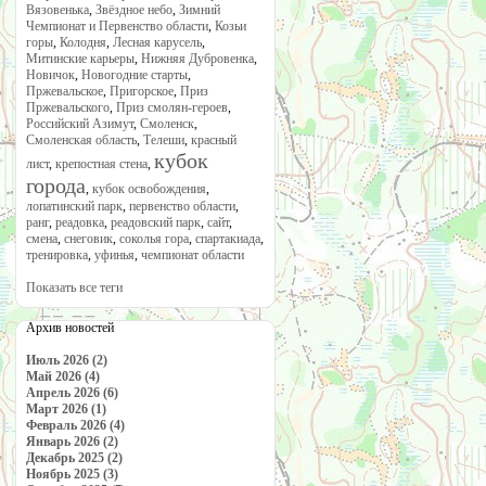
Вязовенька
,
Звёздное небо
,
Зимний
Чемпионат и Первенство области
,
Козьи
горы
,
Колодня
,
Лесная карусель
,
Митинские карьеры
,
Нижняя Дубровенка
,
Новичок
,
Новогодние старты
,
Пржевальское
,
Пригорское
,
Приз
Пржевальского
,
Приз смолян-героев
,
Российский Азимут
,
Смоленск
,
Смоленская область
,
Телеши
,
красный
кубок
лист
,
крепостная стена
,
города
,
кубок освобождения
,
лопатинский парк
,
первенство области
,
ранг
,
реадовка
,
реадовский парк
,
сайт
,
смена
,
снеговик
,
соколья гора
,
спартакиада
,
тренировка
,
уфинья
,
чемпионат области
Показать все теги
Архив новостей
Июль 2026 (2)
Май 2026 (4)
Апрель 2026 (6)
Март 2026 (1)
Февраль 2026 (4)
Январь 2026 (2)
Декабрь 2025 (2)
Ноябрь 2025 (3)