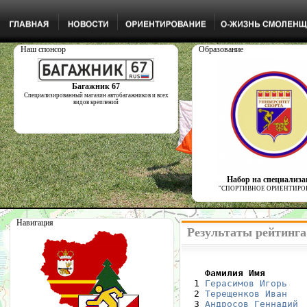
Наш спонсор
Образование
Багажник 67
Специализированный магазин автобагажников и всех
видов креплений
Набор на специализ
"СПОРТИВНОЕ ОРИЕНТИРО
Навигация
Результаты рейтинга
    Фамилия Имя       

  1 
Герасимов Игорь
  2 
Терещенков Иван
  3 
Андросов Геннадий