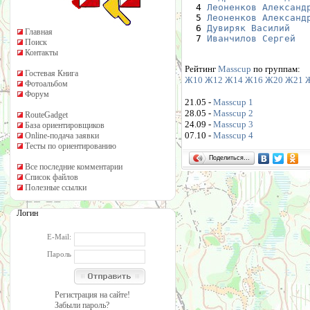
  4 
Леоненков Александ
  5 
Леоненков Александ
  6 
Дувиряк Василий
Главная
  7 
Иванчилов Сергей
Поиск
Контакты
Рейтинг
Masscup
по группам:
Гостевая Книга
Ж10
Ж12
Ж14
Ж16
Ж20
Ж21
Фотоальбом
Форум
21.05 -
Masscup 1
28.05 -
Masscup 2
RouteGadget
24.09 -
Masscup 3
База ориентировщиков
07.10 -
Masscup 4
Online-подача заявки
Тесты по ориентированию
Поделиться…
Все последние комментарии
Список файлов
Полезные ссылки
Логин
E-Mail:
Пароль
Регистрация на сайте!
Забыли пароль?