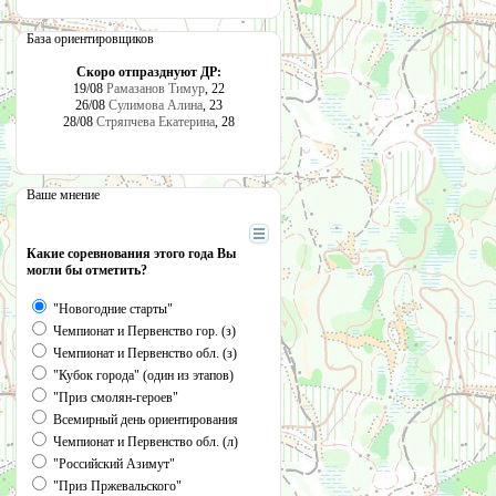
База ориентировщиков
Скоро отпразднуют ДР:
19/08
Рамазанов Тимур
, 22
26/08
Сулимова Алина
, 23
28/08
Стряпчева Екатерина
, 28
Ваше мнение
Какие соревнования этого года Вы
могли бы отметить?
"Новогодние старты"
Чемпионат и Первенство гор. (з)
Чемпионат и Первенство обл. (з)
"Кубок города" (один из этапов)
"Приз смолян-героев"
Всемирный день ориентирования
Чемпионат и Первенство обл. (л)
"Российский Азимут"
"Приз Пржевальского"