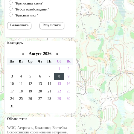
"Крепостная стена"
"Кубок освобождения"
"Красный лист"
Календарь
«
Август 2026 »
Пн
Вт
Ср
Чт
Пт
Сб
Вс
1
2
3
4
5
6
7
8
9
10
11
12
13
14
15
16
17
18
19
20
21
22
23
24
25
26
27
28
29
30
31
Облако тегов
WOC
,
Астрогань
,
Бакланово
,
Волчейка
,
Всероссийские соревнования ветеранов
,