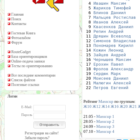
  4 
Ивашин Максим
  5 
Жариков Тимофей
  6 
Блинов Даниил
Главная
  7 
Мальцев Ростислав
Поиск
  8 
Иванов Алексей
Контакты
  9 
Квасенков Даниил
 10 
Репин Андрей
Гостевая Книга
 11 
Дряшин Всеволод
Фотоальбом
 12 
Симонов Владислав
Форум
 13 
Пономарев Кирилл
 14 
Кожин Леонид
RouteGadget
 15 
Зайцев Андрей
База ориентировщиков
 16 
Чернышев Максим
Online-подача заявки
 17 
Ерохин Павел
Тесты по ориентированию
 18 
Фролов Александр
 19 
Сердюк Марк
Все последние комментарии
 20 
Моисеев Даниил
Список файлов
 21 
Малюгин Алексей
Полезные ссылки
 22 
Петров Евгений
Логин
Рейтинг
Masscup
по группам:
Ж10
Ж12
Ж14
Ж16
Ж20
Ж21
E-Mail:
Пароль
21.05 -
Masscup 1
28.05 -
Masscup 2
24.09 -
Masscup 3
07.10 -
Masscup 4
Регистрация на сайте!
Забыли пароль?