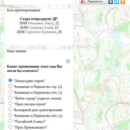
Поделиться…
База ориентировщиков
Скоро отпразднуют ДР:
19/08
Рамазанов Тимур
, 22
26/08
Сулимова Алина
, 23
28/08
Стряпчева Екатерина
, 28
Ваше мнение
Какие соревнования этого года Вы
могли бы отметить?
"Новогодние старты"
Чемпионат и Первенство гор. (з)
Чемпионат и Первенство обл. (з)
"Кубок города" (один из этапов)
"Приз смолян-героев"
Всемирный день ориентирования
Чемпионат и Первенство обл. (л)
"Российский Азимут"
"Приз Пржевальского"