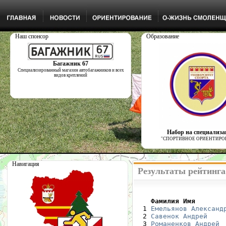
Наш спонсор
Образование
Багажник 67
Специализированный магазин автобагажников и всех
видов креплений
Набор на специализ
"СПОРТИВНОЕ ОРИЕНТИРО
Навигация
Результаты рейтинга
    Фамилия Имя       

  1 
Емельянов Александ
  2 
Савенок Андрей
  3 
Романенков Андрей