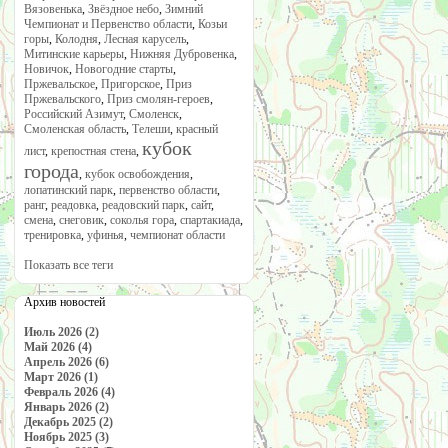
Вязовенька
,
Звёздное небо
,
Зимний
Чемпионат и Первенство области
,
Козьи
горы
,
Колодня
,
Лесная карусель
,
Митинские карьеры
,
Нижняя Дубровенка
,
Новичок
,
Новогодние старты
,
Пржевальское
,
Пригорское
,
Приз
Пржевальского
,
Приз смолян-героев
,
Российский Азимут
,
Смоленск
,
Смоленская область
,
Телеши
,
красный
кубок
лист
,
крепостная стена
,
города
,
кубок освобождения
,
лопатинский парк
,
первенство области
,
ранг
,
реадовка
,
реадовский парк
,
сайт
,
смена
,
снеговик
,
соколья гора
,
спартакиада
,
тренировка
,
уфинья
,
чемпионат области
Показать все теги
Архив новостей
Июль 2026 (2)
Май 2026 (4)
Апрель 2026 (6)
Март 2026 (1)
Февраль 2026 (4)
Январь 2026 (2)
Декабрь 2025 (2)
Ноябрь 2025 (3)