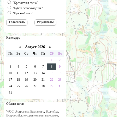
"Крепостная стена"
"Кубок освобождения"
"Красный лист"
Календарь
«
Август 2026 »
Пн
Вт
Ср
Чт
Пт
Сб
Вс
1
2
3
4
5
6
7
8
9
10
11
12
13
14
15
16
17
18
19
20
21
22
23
24
25
26
27
28
29
30
31
Облако тегов
WOC
,
Астрогань
,
Бакланово
,
Волчейка
,
Всероссийские соревнования ветеранов
,