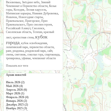
Вязовенька
,
Звёздное небо
,
Зимний
Чемпионат и Первенство области
,
Козьи
горы
,
Колодня
,
Лесная карусель
,
Митинские карьеры
,
Нижняя Дубровенка
,
Новичок
,
Новогодние старты
,
Пржевальское
,
Пригорское
,
Приз
Пржевальского
,
Приз смолян-героев
,
Российский Азимут
,
Смоленск
,
Смоленская область
,
Телеши
,
красный
кубок
лист
,
крепостная стена
,
города
,
кубок освобождения
,
лопатинский парк
,
первенство области
,
ранг
,
реадовка
,
реадовский парк
,
сайт
,
смена
,
снеговик
,
соколья гора
,
спартакиада
,
тренировка
,
уфинья
,
чемпионат области
Показать все теги
Архив новостей
Июль 2026 (2)
Май 2026 (4)
Апрель 2026 (6)
Март 2026 (1)
Февраль 2026 (4)
Январь 2026 (2)
Декабрь 2025 (2)
Ноябрь 2025 (3)