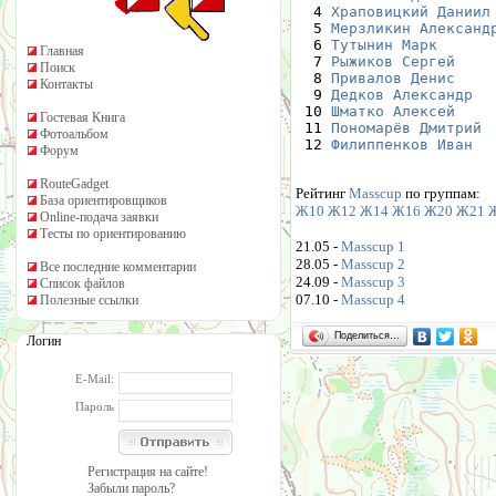
  4 
Храповицкий Даниил
  5 
Мерзликин Александ
  6 
Тутынин Марк
Главная
  7 
Рыжиков Сергей
Поиск
  8 
Привалов Денис
Контакты
  9 
Дедков Александр
 10 
Шматко Алексей
Гостевая Книга
 11 
Пономарёв Дмитрий
Фотоальбом
 12 
Филиппенков Иван
Форум
RouteGadget
Рейтинг
Masscup
по группам:
База ориентировщиков
Ж10
Ж12
Ж14
Ж16
Ж20
Ж21
Online-подача заявки
Тесты по ориентированию
21.05 -
Masscup 1
28.05 -
Masscup 2
Все последние комментарии
24.09 -
Masscup 3
Список файлов
07.10 -
Masscup 4
Полезные ссылки
Поделиться…
Логин
E-Mail:
Пароль
Регистрация на сайте!
Забыли пароль?