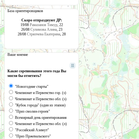
База ориентировщиков
Скоро отпразднуют ДР:
19/08
Рамазанов Тимур
, 22
26/08
Сулимова Алина
, 23
28/08
Стряпчева Екатерина
, 28
Ваше мнение
Какие соревнования этого года Вы
могли бы отметить?
"Новогодние старты"
Чемпионат и Первенство гор. (з)
Чемпионат и Первенство обл. (з)
"Кубок города" (один из этапов)
"Приз смолян-героев"
Всемирный день ориентирования
Чемпионат и Первенство обл. (л)
"Российский Азимут"
"Приз Пржевальского"