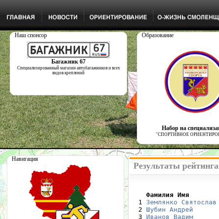
Наш спонсор
Образование
Багажник 67
Специализированный магазин автобагажников и всех
видов креплений
Набор на специализ
"СПОРТИВНОЕ ОРИЕНТИРО
Навигация
Результаты рейтинга
    Фамилия Имя       

  1 
Землянко Святослав
  2 
Шубин Андрей
  3 
Иванов Вадим