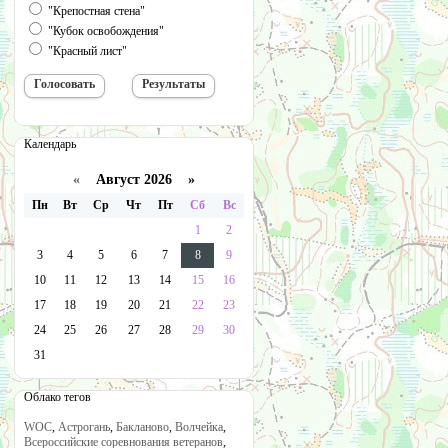
"Крепостная стена"
"Кубок освобождения"
"Красный лист"
Календарь
«
Август 2026 »
Пн
Вт
Ср
Чт
Пт
Сб
Вс
1
2
3
4
5
6
7
8
9
10
11
12
13
14
15
16
17
18
19
20
21
22
23
24
25
26
27
28
29
30
31
Облако тегов
WOC
,
Астрогань
,
Бакланово
,
Волчейка
,
Всероссийские соревнования ветеранов
,