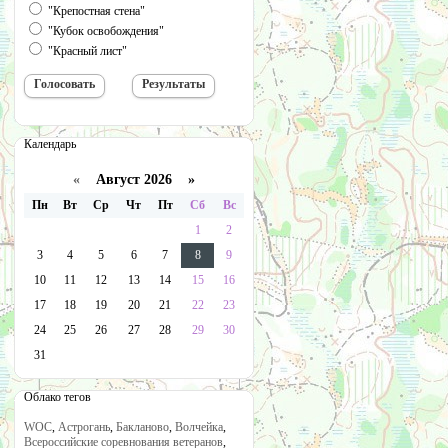
"Крепостная стена"
"Кубок освобождения"
"Красный лист"
Календарь
«
Август 2026 »
Пн
Вт
Ср
Чт
Пт
Сб
Вс
1
2
3
4
5
6
7
8
9
10
11
12
13
14
15
16
17
18
19
20
21
22
23
24
25
26
27
28
29
30
31
Облако тегов
WOC
,
Астрогань
,
Бакланово
,
Волчейка
,
Всероссийские соревнования ветеранов
,