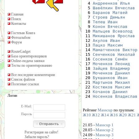
  4 
Андреенков Илья
  5 
Шавёлкин Вячеслав
  6 
Баранов Матвей
Главная
  7 
Строев Демьян
Поиск
  8 
Телеш Иван
Контакты
  9 
Конон Вячеслав
 10 
Мальцев Всеволод
Гостевая Книга
 11 
Микишанов Ярослав
Фотоальбом
 12 
Акулов Иван
Форум
 13 
Пацко Максим
 14 
Маматченков Виктор
RouteGadget
 15 
Сенченков Николай
База ориентировщиков
 16 
Сосенков Семён
Online-подача заявки
 17 
Моченков Леонид
Тесты по ориентированию
 18 
Зайцев Владимир
 19 
Моченков Даниил
Все последние комментарии
 20 
Букшанков Иван
Список файлов
 21 
Мартынов Михаил
Полезные ссылки
 22 
Костюков Максим
 23 
Кочанов Даниил
Логин
 24 
Носенков Владислав
E-Mail:
Рейтинг
Masscup
по группам:
Пароль
Ж10
Ж12
Ж14
Ж16
Ж20
Ж21
21.05 -
Masscup 1
28.05 -
Masscup 2
Регистрация на сайте!
24.09 -
Masscup 3
Забыли пароль?