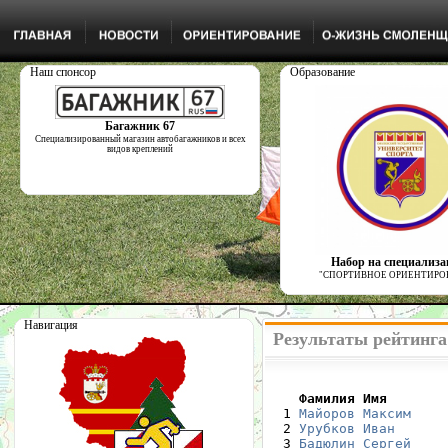
Наш спонсор
Образование
Багажник 67
Специализированный магазин автобагажников и всех
видов креплений
Набор на специализ
"СПОРТИВНОЕ ОРИЕНТИРО
Навигация
Результаты рейтинга
    Фамилия Имя       

  1 
Майоров Максим
  2 
Урубков Иван
  3 
Бадюлин Сергей