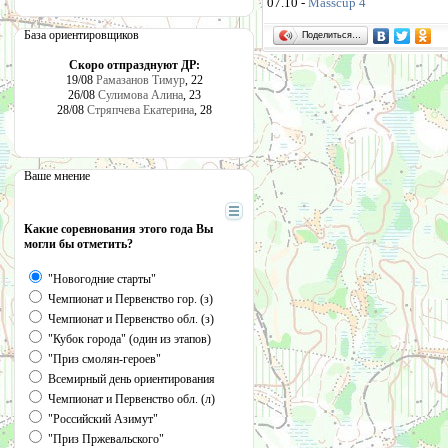
07.10 -
Masscup 4
База ориентировщиков
Поделиться…
Скоро отпразднуют ДР:
19/08
Рамазанов Тимур
, 22
26/08
Сулимова Алина
, 23
28/08
Стряпчева Екатерина
, 28
Ваше мнение
Какие соревнования этого года Вы
могли бы отметить?
"Новогодние старты"
Чемпионат и Первенство гор. (з)
Чемпионат и Первенство обл. (з)
"Кубок города" (один из этапов)
"Приз смолян-героев"
Всемирный день ориентирования
Чемпионат и Первенство обл. (л)
"Российский Азимут"
"Приз Пржевальского"