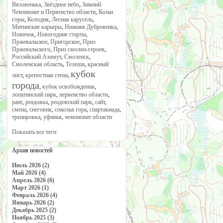
Вязовенька
,
Звёздное небо
,
Зимний
Чемпионат и Первенство области
,
Козьи
горы
,
Колодня
,
Лесная карусель
,
Митинские карьеры
,
Нижняя Дубровенка
,
Новичок
,
Новогодние старты
,
Пржевальское
,
Пригорское
,
Приз
Пржевальского
,
Приз смолян-героев
,
Российский Азимут
,
Смоленск
,
Смоленская область
,
Телеши
,
красный
кубок
лист
,
крепостная стена
,
города
,
кубок освобождения
,
лопатинский парк
,
первенство области
,
ранг
,
реадовка
,
реадовский парк
,
сайт
,
смена
,
снеговик
,
соколья гора
,
спартакиада
,
тренировка
,
уфинья
,
чемпионат области
Показать все теги
Архив новостей
Июль 2026 (2)
Май 2026 (4)
Апрель 2026 (6)
Март 2026 (1)
Февраль 2026 (4)
Январь 2026 (2)
Декабрь 2025 (2)
Ноябрь 2025 (3)