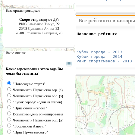
База ориентировщиков
Скоро отпразднуют ДР:
Все рейтинги в которы
19/08
Рамазанов Тимур
, 22
26/08
Сулимова Алина
, 23
28/08
Стряпчева Екатерина
, 28
Название рейтинга       
                        
                        
                        
Кубок города - 2013
     
Ваше мнение
Кубок города - 2014
     
Ранг спортсменов - 2013
 
Какие соревнования этого года Вы
могли бы отметить?
"Новогодние старты"
Чемпионат и Первенство гор. (з)
Чемпионат и Первенство обл. (з)
"Кубок города" (один из этапов)
"Приз смолян-героев"
Всемирный день ориентирования
Чемпионат и Первенство обл. (л)
"Российский Азимут"
"Приз Пржевальского"