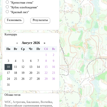
"Крепостная стена"
"Кубок освобождения"
"Красный лист"
Календарь
«
Август 2026 »
Пн
Вт
Ср
Чт
Пт
Сб
Вс
1
2
3
4
5
6
7
8
9
10
11
12
13
14
15
16
17
18
19
20
21
22
23
24
25
26
27
28
29
30
31
Облако тегов
WOC
,
Астрогань
,
Бакланово
,
Волчейка
,
Всероссийские соревнования ветеранов
,