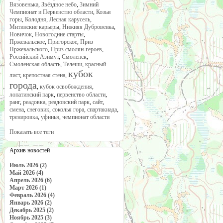
Вязовенька
,
Звёздное небо
,
Зимний
Чемпионат и Первенство области
,
Козьи
горы
,
Колодня
,
Лесная карусель
,
Митинские карьеры
,
Нижняя Дубровенка
,
Новичок
,
Новогодние старты
,
Пржевальское
,
Пригорское
,
Приз
Пржевальского
,
Приз смолян-героев
,
Российский Азимут
,
Смоленск
,
Смоленская область
,
Телеши
,
красный
кубок
лист
,
крепостная стена
,
города
,
кубок освобождения
,
лопатинский парк
,
первенство области
,
ранг
,
реадовка
,
реадовский парк
,
сайт
,
смена
,
снеговик
,
соколья гора
,
спартакиада
,
тренировка
,
уфинья
,
чемпионат области
Показать все теги
Архив новостей
Июль 2026 (2)
Май 2026 (4)
Апрель 2026 (6)
Март 2026 (1)
Февраль 2026 (4)
Январь 2026 (2)
Декабрь 2025 (2)
Ноябрь 2025 (3)