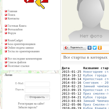
Главная
Поиск
Контакты
Гостевая Книга
Фотоальбом
Форум
RouteGadget
База ориентировщиков
Online-подача заявки
Поделиться…
Тесты по ориентированию
Все старты в которых 
Все последние комментарии
Список файлов
Полезные ссылки
Дата       Название стар

2015-01-25 
Новогодние ст
Логин
2014-10-12 
Кубок города 
2014-09-14 
Крепостная ст
2014-03-16 
Снеговик - 20
E-Mail:
2014-02-23 
Зимний чемпио
Пароль
2013-09-15 
Крепостная ст
2013-05-12 
Приз смолян-г
2013-04-21 
Кубок города 
2013-03-03 
Зимний Чемпио
Регистрация на сайте!
2012-05-06 
Приз Смолян-г
Забыли пароль?
2010-09-19 
Кубок Кремля 