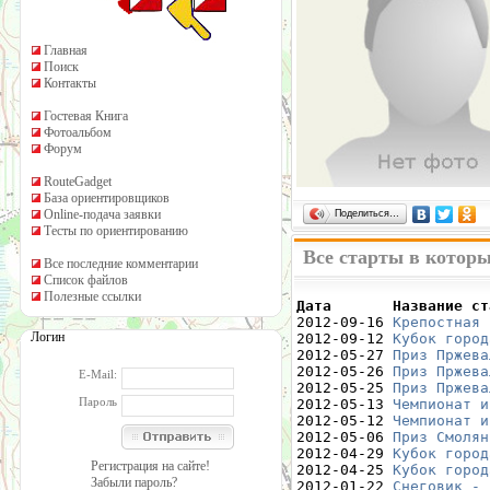
Главная
Поиск
Контакты
Гостевая Книга
Фотоальбом
Форум
RouteGadget
База ориентировщиков
Online-подача заявки
Поделиться…
Тесты по ориентированию
Все старты в котор
Все последние комментарии
Список файлов
Полезные ссылки
Дата       Название ст

2012-09-16 
Крепостная 
Логин
2012-09-12 
Кубок город
2012-05-27 
Приз Пржева
2012-05-26 
Приз Пржева
E-Mail:
2012-05-25 
Приз Пржева
Пароль
2012-05-13 
Чемпионат и
2012-05-12 
Чемпионат и
2012-05-06 
Приз Смолян
2012-04-29 
Кубок город
Регистрация на сайте!
2012-04-25 
Кубок город
Забыли пароль?
2012-01-22 
Снеговик - 