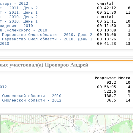
старт - 2012
                             снят(а)        
т - 2011. День 2
                         00:42:12     6 
т - 2011. День 1
                         00:21:30    11 
т - 2010. День 2
                         снят(а)        
т - 2010. День 1
                         00:21:11    10 
ождения - 2010
                           00:11:50     3 
я Смоленского - 2010
                     00:10:08     1 
 Первенство Смол.области - 2010. День 2
  00:16:06     3 
 Первенство Смол.области - 2010. День 1
  00:13:26     1 
2010
                                     00:41:23    13 
рых участвовал(а) Проворов Андрей
                                        Результат Место 
                                             92.2    10 
012
                                      00:56:05     4 
                                            522.6     9 
 Смоленской области - 2010
                  188.7     1 
 Смоленской области - 2012
                   36.5    14 